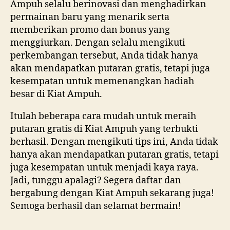
Ampuh selalu berinovasi dan menghadirkan
permainan baru yang menarik serta
memberikan promo dan bonus yang
menggiurkan. Dengan selalu mengikuti
perkembangan tersebut, Anda tidak hanya
akan mendapatkan putaran gratis, tetapi juga
kesempatan untuk memenangkan hadiah
besar di Kiat Ampuh.
Itulah beberapa cara mudah untuk meraih
putaran gratis di Kiat Ampuh yang terbukti
berhasil. Dengan mengikuti tips ini, Anda tidak
hanya akan mendapatkan putaran gratis, tetapi
juga kesempatan untuk menjadi kaya raya.
Jadi, tunggu apalagi? Segera daftar dan
bergabung dengan Kiat Ampuh sekarang juga!
Semoga berhasil dan selamat bermain!