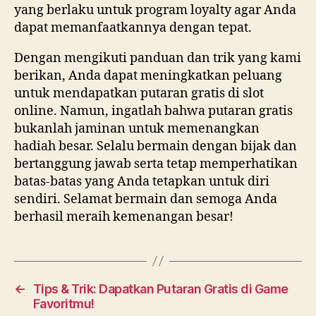
yang berlaku untuk program loyalty agar Anda
dapat memanfaatkannya dengan tepat.
Dengan mengikuti panduan dan trik yang kami
berikan, Anda dapat meningkatkan peluang
untuk mendapatkan putaran gratis di slot
online. Namun, ingatlah bahwa putaran gratis
bukanlah jaminan untuk memenangkan
hadiah besar. Selalu bermain dengan bijak dan
bertanggung jawab serta tetap memperhatikan
batas-batas yang Anda tetapkan untuk diri
sendiri. Selamat bermain dan semoga Anda
berhasil meraih kemenangan besar!
←
Tips & Trik: Dapatkan Putaran Gratis di Game
Favoritmu!