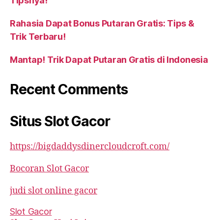
Tipsnya!
Rahasia Dapat Bonus Putaran Gratis: Tips &
Trik Terbaru!
Mantap! Trik Dapat Putaran Gratis di Indonesia
Recent Comments
Situs Slot Gacor
https://bigdaddysdinercloudcroft.com/
Bocoran Slot Gacor
judi slot online gacor
Slot Gacor