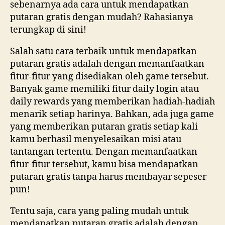
sebenarnya ada cara untuk mendapatkan
putaran gratis dengan mudah? Rahasianya
terungkap di sini!
Salah satu cara terbaik untuk mendapatkan
putaran gratis adalah dengan memanfaatkan
fitur-fitur yang disediakan oleh game tersebut.
Banyak game memiliki fitur daily login atau
daily rewards yang memberikan hadiah-hadiah
menarik setiap harinya. Bahkan, ada juga game
yang memberikan putaran gratis setiap kali
kamu berhasil menyelesaikan misi atau
tantangan tertentu. Dengan memanfaatkan
fitur-fitur tersebut, kamu bisa mendapatkan
putaran gratis tanpa harus membayar sepeser
pun!
Tentu saja, cara yang paling mudah untuk
mendapatkan putaran gratis adalah dengan