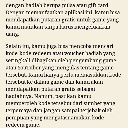
dengan hadiah berupa pulsa atau gift card.
Dengan memanfaatkan aplikasi ini, kamu bisa
mendapatkan putaran gratis untuk game yang
kamu mainkan tanpa harus mengeluarkan
uang.
Selain itu, kamu juga bisa mencoba mencari
kode-kode redeem atau voucher hadiah yang
seringkali dibagikan oleh pengembang game
atau YouTuber yang mengulas tentang game
tersebut. Kamu hanya perlu memasukkan kode
tersebut ke dalam game dan kamu akan
mendapatkan putaran gratis sebagai
hadiahnya. Namun, pastikan kamu
memperoleh kode tersebut dari sumber yang
terpercaya dan jangan sampai terjebak oleh
penipuan yang mengatasnamakan kode
redeem game.