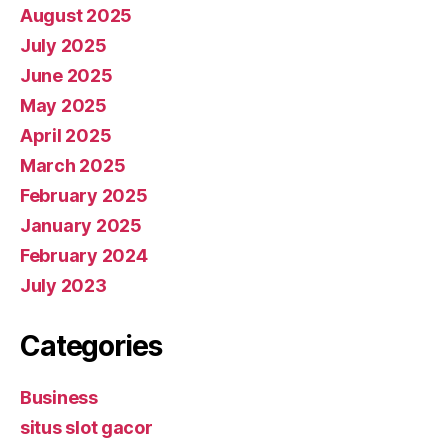
August 2025
July 2025
June 2025
May 2025
April 2025
March 2025
February 2025
January 2025
February 2024
July 2023
Categories
Business
situs slot gacor