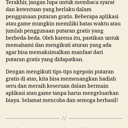
Terakhir, jangan lupa untuk membaca syarat
dan ketentuan yang berlaku dalam
penggunaan putaran gratis. Beberapa aplikasi
atau game mungkin memiliki batas waktu atau
jumlah penggunaan putaran gratis yang
berbeda-beda. Oleh karena itu, pastikan untuk
memahami dan mengikuti aturan yang ada
agar bisa memaksimalkan manfaat dari
putaran gratis yang didapatkan.
Dengan mengikuti tips-tips ngepoin putaran
gratis di atas, kita bisa memenangkan hadiah
seru dan meraih keseruan dalam bermain
aplikasi atau game tanpa harus mengeluarkan
biaya. Selamat mencoba dan semoga berhasil!