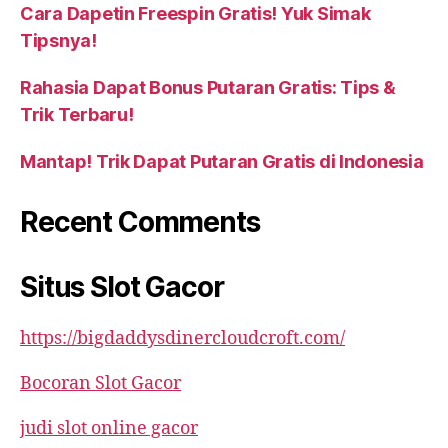
Cara Dapetin Freespin Gratis! Yuk Simak
Tipsnya!
Rahasia Dapat Bonus Putaran Gratis: Tips &
Trik Terbaru!
Mantap! Trik Dapat Putaran Gratis di Indonesia
Recent Comments
Situs Slot Gacor
https://bigdaddysdinercloudcroft.com/
Bocoran Slot Gacor
judi slot online gacor