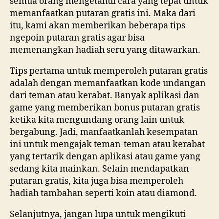
semua orang mengetahui cara yang tepat untuk
memanfaatkan putaran gratis ini. Maka dari
itu, kami akan memberikan beberapa tips
ngepoin putaran gratis agar bisa
memenangkan hadiah seru yang ditawarkan.
Tips pertama untuk memperoleh putaran gratis
adalah dengan memanfaatkan kode undangan
dari teman atau kerabat. Banyak aplikasi dan
game yang memberikan bonus putaran gratis
ketika kita mengundang orang lain untuk
bergabung. Jadi, manfaatkanlah kesempatan
ini untuk mengajak teman-teman atau kerabat
yang tertarik dengan aplikasi atau game yang
sedang kita mainkan. Selain mendapatkan
putaran gratis, kita juga bisa memperoleh
hadiah tambahan seperti koin atau diamond.
Selanjutnya, jangan lupa untuk mengikuti