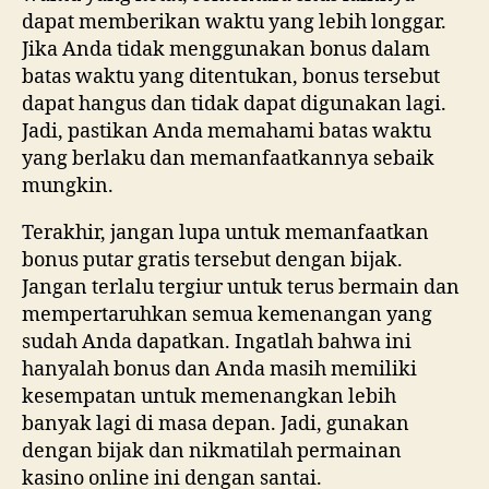
dapat memberikan waktu yang lebih longgar.
Jika Anda tidak menggunakan bonus dalam
batas waktu yang ditentukan, bonus tersebut
dapat hangus dan tidak dapat digunakan lagi.
Jadi, pastikan Anda memahami batas waktu
yang berlaku dan memanfaatkannya sebaik
mungkin.
Terakhir, jangan lupa untuk memanfaatkan
bonus putar gratis tersebut dengan bijak.
Jangan terlalu tergiur untuk terus bermain dan
mempertaruhkan semua kemenangan yang
sudah Anda dapatkan. Ingatlah bahwa ini
hanyalah bonus dan Anda masih memiliki
kesempatan untuk memenangkan lebih
banyak lagi di masa depan. Jadi, gunakan
dengan bijak dan nikmatilah permainan
kasino online ini dengan santai.