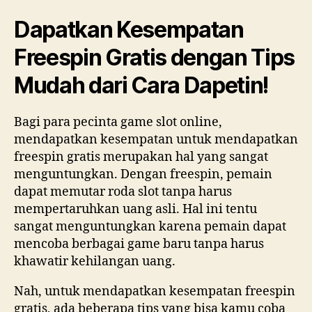
Dapatkan Kesempatan
Freespin Gratis dengan Tips
Mudah dari Cara Dapetin!
Bagi para pecinta game slot online,
mendapatkan kesempatan untuk mendapatkan
freespin gratis merupakan hal yang sangat
menguntungkan. Dengan freespin, pemain
dapat memutar roda slot tanpa harus
mempertaruhkan uang asli. Hal ini tentu
sangat menguntungkan karena pemain dapat
mencoba berbagai game baru tanpa harus
khawatir kehilangan uang.
Nah, untuk mendapatkan kesempatan freespin
gratis, ada beberapa tips yang bisa kamu coba