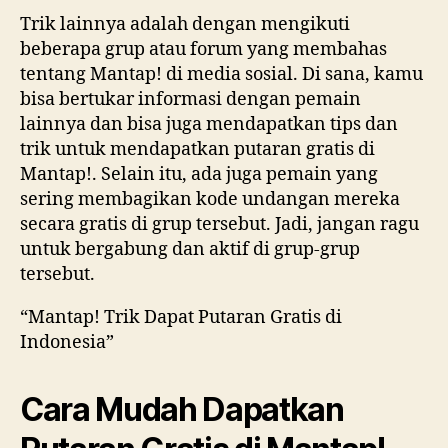
Trik lainnya adalah dengan mengikuti
beberapa grup atau forum yang membahas
tentang Mantap! di media sosial. Di sana, kamu
bisa bertukar informasi dengan pemain
lainnya dan bisa juga mendapatkan tips dan
trik untuk mendapatkan putaran gratis di
Mantap!. Selain itu, ada juga pemain yang
sering membagikan kode undangan mereka
secara gratis di grup tersebut. Jadi, jangan ragu
untuk bergabung dan aktif di grup-grup
tersebut.
“Mantap! Trik Dapat Putaran Gratis di
Indonesia”
Cara Mudah Dapatkan