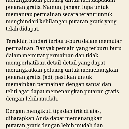
meningkatkan peluang untuk mendapatkan
putaran gratis. Namun, jangan lupa untuk
memantau permainan secara teratur untuk
menghindari kehilangan putaran gratis yang
telah didapat.
Terakhir, hindari terburu-buru dalam memutar
permainan. Banyak pemain yang terburu-buru
dalam memutar permainan dan tidak
memperhatikan detail-detail yang dapat
meningkatkan peluang untuk memenangkan
putaran gratis. Jadi, pastikan untuk
memainkan permainan dengan santai dan
teliti agar dapat memenangkan putaran gratis
dengan lebih mudah.
Dengan mengikuti tips dan trik di atas,
diharapkan Anda dapat memenangkan
putaran gratis dengan lebih mudah dan