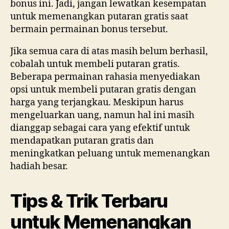
bonus ini. Jadi, jangan lewatkan kesempatan
untuk memenangkan putaran gratis saat
bermain permainan bonus tersebut.
Jika semua cara di atas masih belum berhasil,
cobalah untuk membeli putaran gratis.
Beberapa permainan rahasia menyediakan
opsi untuk membeli putaran gratis dengan
harga yang terjangkau. Meskipun harus
mengeluarkan uang, namun hal ini masih
dianggap sebagai cara yang efektif untuk
mendapatkan putaran gratis dan
meningkatkan peluang untuk memenangkan
hadiah besar.
Tips & Trik Terbaru
untuk Memenangkan