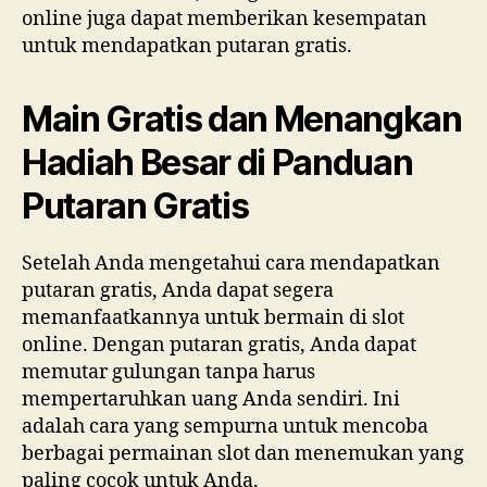
online juga dapat memberikan kesempatan
untuk mendapatkan putaran gratis.
Main Gratis dan Menangkan
Hadiah Besar di Panduan
Putaran Gratis
Setelah Anda mengetahui cara mendapatkan
putaran gratis, Anda dapat segera
memanfaatkannya untuk bermain di slot
online. Dengan putaran gratis, Anda dapat
memutar gulungan tanpa harus
mempertaruhkan uang Anda sendiri. Ini
adalah cara yang sempurna untuk mencoba
berbagai permainan slot dan menemukan yang
paling cocok untuk Anda.