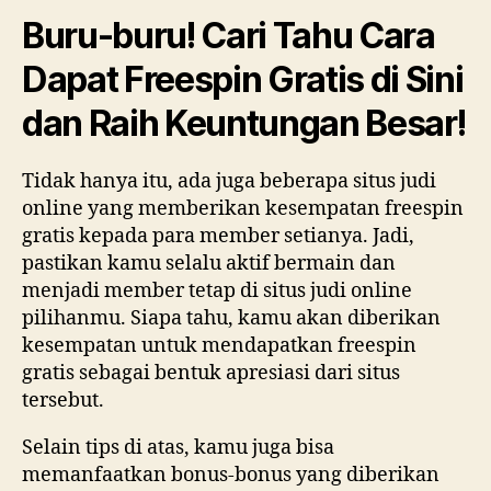
Buru-buru! Cari Tahu Cara
Dapat Freespin Gratis di Sini
dan Raih Keuntungan Besar!
Tidak hanya itu, ada juga beberapa situs judi
online yang memberikan kesempatan freespin
gratis kepada para member setianya. Jadi,
pastikan kamu selalu aktif bermain dan
menjadi member tetap di situs judi online
pilihanmu. Siapa tahu, kamu akan diberikan
kesempatan untuk mendapatkan freespin
gratis sebagai bentuk apresiasi dari situs
tersebut.
Selain tips di atas, kamu juga bisa
memanfaatkan bonus-bonus yang diberikan