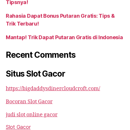
Tipsnya!
Rahasia Dapat Bonus Putaran Gratis: Tips &
Trik Terbaru!
Mantap! Trik Dapat Putaran Gratis di Indonesia
Recent Comments
Situs Slot Gacor
https://bigdaddysdinercloudcroft.com/
Bocoran Slot Gacor
judi slot online gacor
Slot Gacor