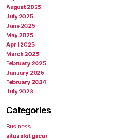
August 2025
July 2025
June 2025
May 2025
April 2025
March 2025
February 2025
January 2025
February 2024
July 2023
Categories
Business
situs slot gacor