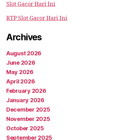
Slot Gacor Hari Ini
RTP Slot Gacor Hari Ini
Archives
August 2026
June 2026
May 2026
April 2026
February 2026
January 2026
December 2025
November 2025
October 2025
September 2025