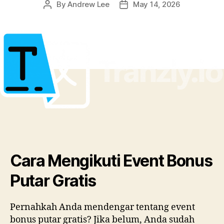
By
Andrew Lee
May 14, 2026
Post
Post
author
date
Cara Mengikuti Event Bonus
Putar Gratis
Pernahkah Anda mendengar tentang event
bonus putar gratis? Jika belum, Anda sudah