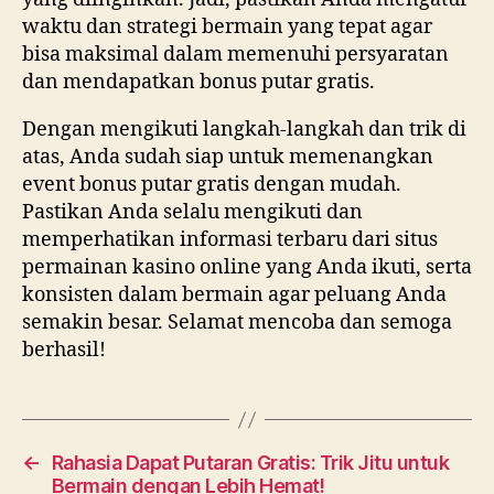
waktu dan strategi bermain yang tepat agar
bisa maksimal dalam memenuhi persyaratan
dan mendapatkan bonus putar gratis.
Dengan mengikuti langkah-langkah dan trik di
atas, Anda sudah siap untuk memenangkan
event bonus putar gratis dengan mudah.
Pastikan Anda selalu mengikuti dan
memperhatikan informasi terbaru dari situs
permainan kasino online yang Anda ikuti, serta
konsisten dalam bermain agar peluang Anda
semakin besar. Selamat mencoba dan semoga
berhasil!
←
Rahasia Dapat Putaran Gratis: Trik Jitu untuk
Bermain dengan Lebih Hemat!