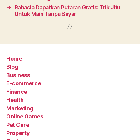
→
Rahasia Dapatkan Putaran Gratis: Trik Jitu
Untuk Main Tanpa Bayar!
Home
Blog
Business
E-commerce
Finance
Health
Marketing
Online Games
Pet Care
Property