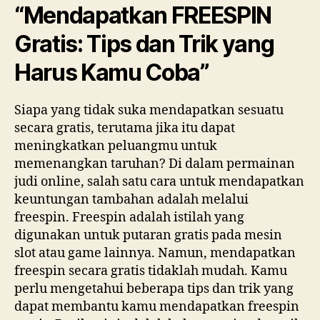
“Mendapatkan FREESPIN
Gratis: Tips dan Trik yang
Harus Kamu Coba”
Siapa yang tidak suka mendapatkan sesuatu
secara gratis, terutama jika itu dapat
meningkatkan peluangmu untuk
memenangkan taruhan? Di dalam permainan
judi online, salah satu cara untuk mendapatkan
keuntungan tambahan adalah melalui
freespin. Freespin adalah istilah yang
digunakan untuk putaran gratis pada mesin
slot atau game lainnya. Namun, mendapatkan
freespin secara gratis tidaklah mudah. Kamu
perlu mengetahui beberapa tips dan trik yang
dapat membantu kamu mendapatkan freespin