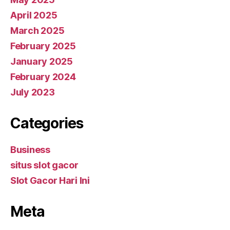
April 2025
March 2025
February 2025
January 2025
February 2024
July 2023
Categories
Business
situs slot gacor
Slot Gacor Hari Ini
Meta