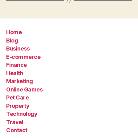
Home
Blog
Business
E-commerce
Finance
Health
Marketing
Online Games
Pet Care
Property
Technology
Travel
Contact