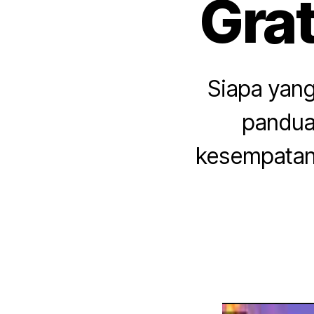
Grat
Siapa yang
panduan
kesempatan