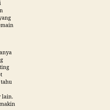
i
an
yang
pemain
canya
ng
ting
t
 tahu
 lain.
emakin