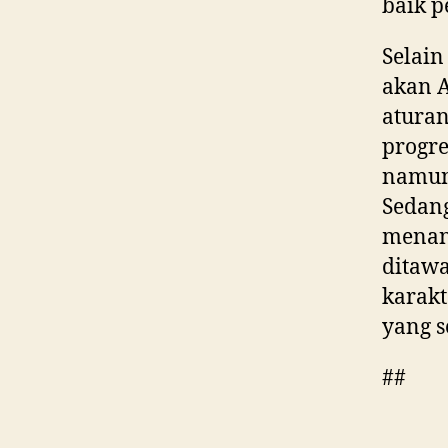
baik p
Selain
akan A
aturan
progre
namun
Sedang
menang
ditawa
karakt
yang s
##