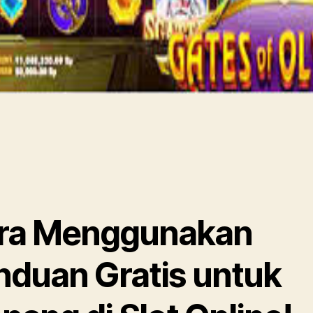
ra Menggunakan
nduan Gratis untuk