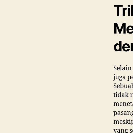
Tr
Me
de
Selain
juga p
Sebuah
tidak 
menet
pasang
meskip
yang s