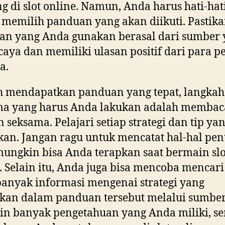
 di slot online. Namun, Anda harus hati-hat
memilih panduan yang akan diikuti. Pastik
an yang Anda gunakan berasal dari sumber 
caya dan memiliki ulasan positif dari para 
a.
h mendapatkan panduan yang tepat, langkah
ma yang harus Anda lakukan adalah memba
 seksama. Pelajari setiap strategi dan tip ya
kan. Jangan ragu untuk mencatat hal-hal pen
ungkin bisa Anda terapkan saat bermain slo
. Selain itu, Anda juga bisa mencoba mencari
banyak informasi mengenai strategi yang
skan dalam panduan tersebut melalui sumber
in banyak pengetahuan yang Anda miliki, s