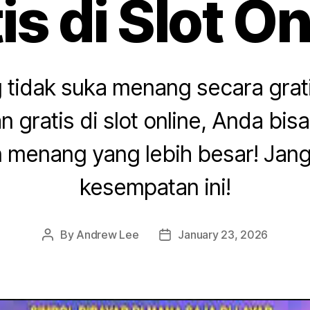
is di Slot On
 tidak suka menang secara gra
 gratis di slot online, Anda bis
 menang yang lebih besar! Jang
kesempatan ini!
By
Andrew Lee
January 23, 2026
Post
Post
author
date