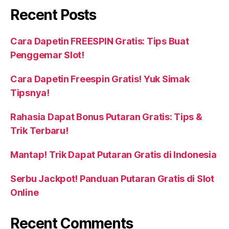
Recent Posts
Cara Dapetin FREESPIN Gratis: Tips Buat
Penggemar Slot!
Cara Dapetin Freespin Gratis! Yuk Simak
Tipsnya!
Rahasia Dapat Bonus Putaran Gratis: Tips &
Trik Terbaru!
Mantap! Trik Dapat Putaran Gratis di Indonesia
Serbu Jackpot! Panduan Putaran Gratis di Slot
Online
Recent Comments