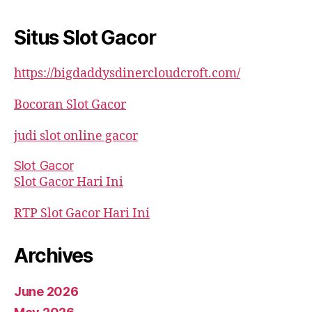
Situs Slot Gacor
https://bigdaddysdinercloudcroft.com/
Bocoran Slot Gacor
judi slot online gacor
Slot Gacor
Slot Gacor Hari Ini
RTP Slot Gacor Hari Ini
Archives
June 2026