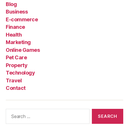
Blog
Business
E-commerce
Finance
Health
Marketing
Online Games
Pet Care
Property
Technology
Travel
Contact
Search
for: