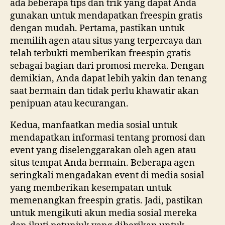
ada beberapa tips dan trik yang dapat Anda
gunakan untuk mendapatkan freespin gratis
dengan mudah. Pertama, pastikan untuk
memilih agen atau situs yang terpercaya dan
telah terbukti memberikan freespin gratis
sebagai bagian dari promosi mereka. Dengan
demikian, Anda dapat lebih yakin dan tenang
saat bermain dan tidak perlu khawatir akan
penipuan atau kecurangan.
Kedua, manfaatkan media sosial untuk
mendapatkan informasi tentang promosi dan
event yang diselenggarakan oleh agen atau
situs tempat Anda bermain. Beberapa agen
seringkali mengadakan event di media sosial
yang memberikan kesempatan untuk
memenangkan freespin gratis. Jadi, pastikan
untuk mengikuti akun media sosial mereka