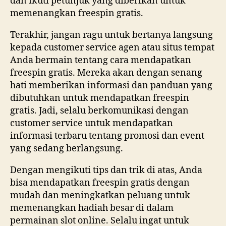
dan ikuti petunjuk yang diberikan untuk
memenangkan freespin gratis.
Terakhir, jangan ragu untuk bertanya langsung
kepada customer service agen atau situs tempat
Anda bermain tentang cara mendapatkan
freespin gratis. Mereka akan dengan senang
hati memberikan informasi dan panduan yang
dibutuhkan untuk mendapatkan freespin
gratis. Jadi, selalu berkomunikasi dengan
customer service untuk mendapatkan
informasi terbaru tentang promosi dan event
yang sedang berlangsung.
Dengan mengikuti tips dan trik di atas, Anda
bisa mendapatkan freespin gratis dengan
mudah dan meningkatkan peluang untuk
memenangkan hadiah besar di dalam
permainan slot online. Selalu ingat untuk