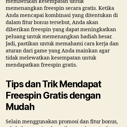
memberikan kesempatan untuk
memenangkan freespin secara gratis. Ketika
Anda mencapai kombinasi yang ditentukan di
dalam fitur bonus tersebut, Anda akan
diberikan freespin yang dapat meningkatkan
peluang untuk memenangkan hadiah besar.
Jadi, pastikan untuk memahami cara kerja dan
aturan dari game yang Anda mainkan agar
tidak melewatkan kesempatan untuk
mendapatkan freespin gratis.
Tips dan Trik Mendapat
Freespin Gratis dengan
Mudah
Selain menggunakan promosi dan fitur bonus,