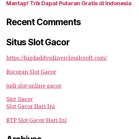
Mantap! Trik Dapat Putaran Gratis di Indonesia
Recent Comments
Situs Slot Gacor
https://bigdaddysdinercloudcroft.com/
Bocoran Slot Gacor
judi slot online gacor
Slot Gacor
Slot Gacor Hari Ini
RTP Slot Gacor Hari Ini