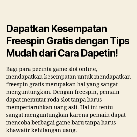
Dapatkan Kesempatan
Freespin Gratis dengan Tips
Mudah dari Cara Dapetin!
Bagi para pecinta game slot online,
mendapatkan kesempatan untuk mendapatkan
freespin gratis merupakan hal yang sangat
menguntungkan. Dengan freespin, pemain
dapat memutar roda slot tanpa harus
mempertaruhkan uang asli. Hal ini tentu
sangat menguntungkan karena pemain dapat
mencoba berbagai game baru tanpa harus
khawatir kehilangan uang.