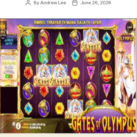
By
Andrew Lee
June 26, 2026
Post
Post
author
date