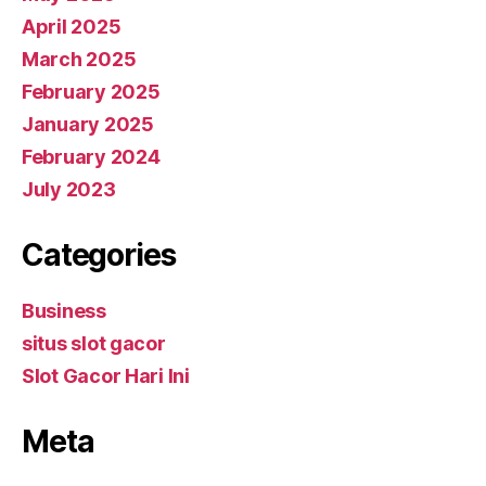
April 2025
March 2025
February 2025
January 2025
February 2024
July 2023
Categories
Business
situs slot gacor
Slot Gacor Hari Ini
Meta