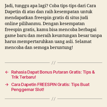
Jadi, tunggu apa lagi? Coba tips-tips dari Cara
Dapetin di atas dan raih kesempatan untuk
mendapatkan freespin gratis di situs judi
online pilihanmu. Dengan kesempatan
freespin gratis, kamu bisa mencoba berbagai
game baru dan meraih keuntungan besar tanpa
harus mempertaruhkan uang asli. Selamat
mencoba dan semoga beruntung!
←
Rahasia Dapat Bonus Putaran Gratis: Tips &
Trik Terbaru!
→
Cara Dapetin FREESPIN Gratis: Tips Buat
Penggemar Slot!