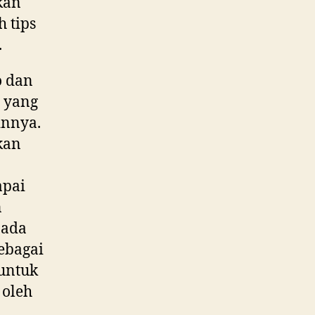
kan
h tips
.
o dan
n yang
nnya.
kan
apai
n
 ada
ebagai
 untuk
 oleh