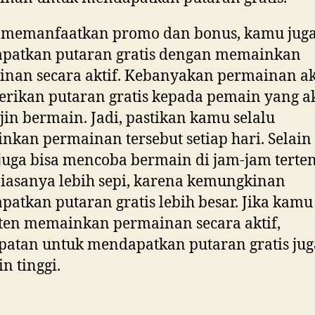
n memanfaatkan promo dan bonus, kamu juga
patkan putaran gratis dengan memainkan
inan secara aktif. Kebanyakan permainan a
ikan putaran gratis kepada pemain yang ak
jin bermain. Jadi, pastikan kamu selalu
kan permainan tersebut setiap hari. Selain 
uga bisa mencoba bermain di jam-jam terte
iasanya lebih sepi, karena kemungkinan
atkan putaran gratis lebih besar. Jika kamu
ten memainkan permainan secara aktif,
atan untuk mendapatkan putaran gratis jug
n tinggi.