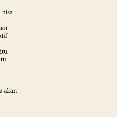
 bisa
kan
tif
itu,
ntu
a akan