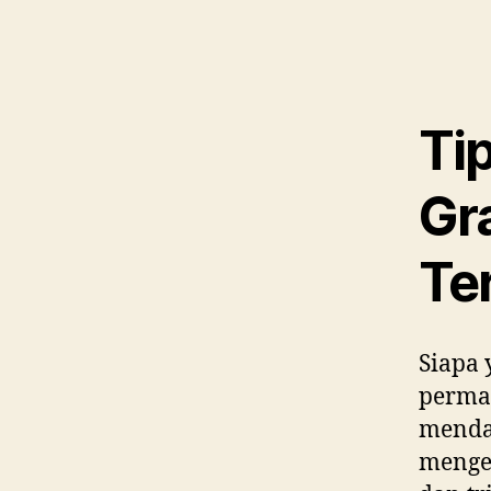
Ti
Gr
Te
Siapa 
permai
menda
mengel