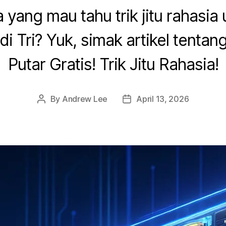
 yang mau tahu trik jitu rahasia
 di Tri? Yuk, simak artikel tenta
Putar Gratis! Trik Jitu Rahasia!
By
Andrew Lee
April 13, 2026
Post
Post
author
date