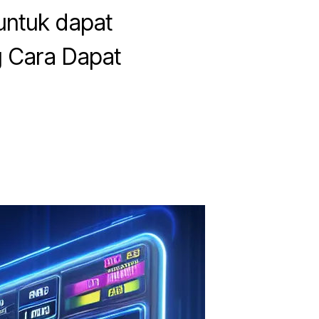
 untuk dapat
ng Cara Dapat