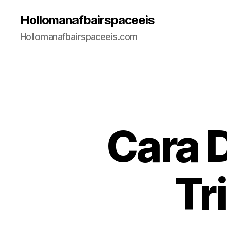
Hollomanafbairspaceeis
Hollomanafbairspaceeis.com
Cara D
Tr